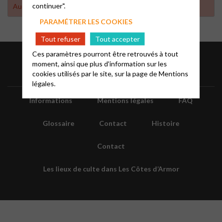
continuer".
Aucun résultat trouvé
PARAMÉTRER LES COOKIES
Tout refuser
Tout accepter
Ces paramètres pourront être retrouvés à tout
moment, ainsi que plus d'information sur les
cookies utilisés par le site, sur la page de
Mentions
légales.
Informations
Mentions légales
FAQ
Glossaire
Contact
Histoire
Contact
Les lieux de culte dans Les Côtes d’Armor