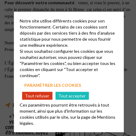
Pour découvrir notre communauté
: venez, si vous le pouvez, à un
culte le premier dimanche du mois à St Brieuc car celui-ci est suivi d’un
repas fraternel. Vous aurez ainsi l’occasion de rencontrer des membres
Notre site utilise différents cookies pour son
des membres de notre communauté et d’échanger avec eux en toute
fonctionnement. Certains de ces cookies sont
simplicité. Vous pouvez aussi demander à rencontrer notre pasteur.
déposés par des services tiers à des fins d'analyse
statistique pour nous permettre de vous fournir
Notre Église est l’une des 37 Églises de la région Ouest de l’Église
une meilleure expérience.
Protestante Unie de France.
Si vous souhaitez configurer les cookies que vous
souhaitez autoriser, vous pouvez cliquer sur
"Paramétrer les cookies", ou bien accepter tous les
L’Église Protestante Unie de France est née en 2013 de l’Union de
cookies en cliquant sur "Tout accepter et
l’Église Réformée de France et de l’Église Évangélique Luthérienne de
continuer".
France. Elle est membre de la Fédération Protestante de France.
PARAMÉTRER LES COOKIES
Tout refuser
Tout accepter
La spécificité de la foi protestante, c'est quoi ?
Ces paramètres pourront être retrouvés à tout
moment, ainsi que plus d'information sur les
« Veillez, tenez-
cookies utilisés par le site, sur la page de
Mentions
vous dans la foi,
légales.
comportez-vous en
être humain, soyez