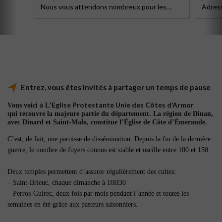
 vous attendons nombreux pour les
Adresse et Horaire en cl
s de fin d’année pour redécouvrir votre
le
Entrez, vous êtes invités à partager un temps de pause
Eglise Protestante Unie des Côtes d’Armor
Vous voici à L’
qui recouvre la majeure partie du département. La région de Dinan,
avec Dinard et Saint-Malo, constitue l’Église de Côte d’Émeraude.
C’est, de fait, une paroisse de dissémination. Depuis la fin de la dernière
guerre, le nombre de foyers connus est stable et oscille entre 100 et 150.
Deux temples permettent d’assurer régulièrement des cultes:
– Saint-Brieuc, chaque dimanche à 10H30
– Perros-Guirec, deux fois par mois pendant l’année et toutes les
semaines en été grâce aux pasteurs saisonniers.